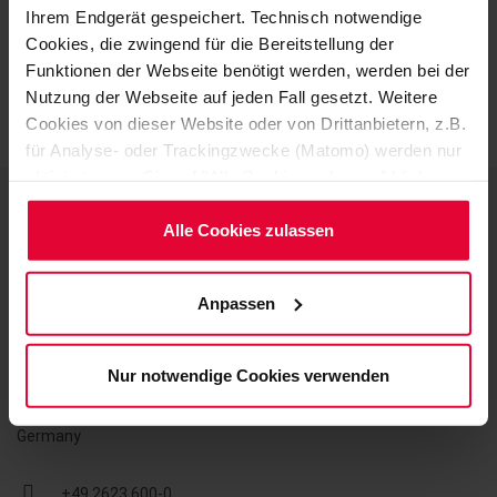
Ihrem Endgerät gespeichert. Technisch notwendige
Cookies, die zwingend für die Bereitstellung der
Funktionen der Webseite benötigt werden, werden bei der
Nutzung der Webseite auf jeden Fall gesetzt. Weitere
Cookies von dieser Website oder von Drittanbietern, z.B.
für Analyse- oder Trackingzwecke (Matomo) werden nur
aktiviert, wenn Sie auf "Alle Cookies zulassen" klicken.
Möchten Sie dies nicht, klicken Sie bitte auf "Nur
notwendige Cookies verwenden". Mehr dazu
Alle Cookies zulassen
(einschließlich der Möglichkeit, die Einwilligungserklärung
Contact
zu ändern oder zu widerrufen) erfahren Sie in
Anpassen
unserem
Cookie-Hinweis
(Link im Fuß der Website)
STEULER-KCH GmbH
bzw. der
Datenschutzerklärung
.
Berggarten 1
Nur notwendige Cookies verwenden
56427 Siershahn
Germany
+49 2623 600-0