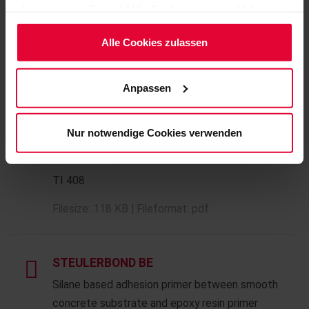
aktiviert, wenn Sie auf "Alle Cookies zulassen" klicken.
TI 102
Möchten Sie dies nicht, klicken Sie bitte auf "Nur
notwendige Cookies verwenden". Mehr dazu
Alle Cookies zulassen
Filesize: 86 KB | Fileformat: pdf
(einschließlich der Möglichkeit, die Einwilligungserklärung
zu ändern oder zu widerrufen) erfahren Sie in
Anpassen
unserem
Cookie-Hinweis
(Link im Fuß der Website)
OXYDUR VE BK
bzw. der
Datenschutzerklärung
.
Module kit based on epoxy novolac vinyl ester
Nur notwendige Cookies verwenden
resin
TI 408
Filesize: 118 KB | Fileformat: pdf
STEULERBOND BE
Silane based adhesion primer between smooth
concrete substrate and epoxy resin primer