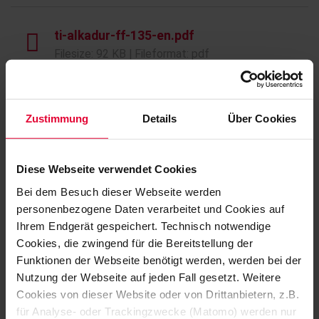
ti-alkadur-ff-135-en.pdf
Filesize: 92 KB | Fileformat: pdf
OXYDUR iVE P
Zustimmung
Details
Über Cookies
Monostyrene-free and chemically highly
resistant painting based on vinyl ester resin
Diese Webseite verwendet Cookies
TI 222E
Bei dem Besuch dieser Webseite werden
personenbezogene Daten verarbeitet und Cookies auf
Filesize: 249 KB | Fileformat: pdf
Ihrem Endgerät gespeichert. Technisch notwendige
Cookies, die zwingend für die Bereitstellung der
Funktionen der Webseite benötigt werden, werden bei der
OXYDUR K 425
Nutzung der Webseite auf jeden Fall gesetzt. Weitere
Primer for Oxydur-Systems on concrete and
Cookies von dieser Website oder von Drittanbietern, z.B.
steel substrates
für Analyse- oder Trackingzwecke (Matomo) werden nur