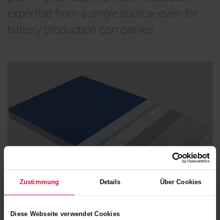
expertise from a single source, even for
battery production companies.
Zustimmung
Details
Über Cookies
Floor coatings in battery production
Diese Webseite verwendet Cookies