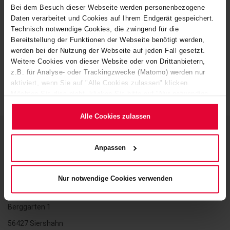
Bei dem Besuch dieser Webseite werden personenbezogene
Daten verarbeitet und Cookies auf Ihrem Endgerät gespeichert.
Technisch notwendige Cookies, die zwingend für die
Bereitstellung der Funktionen der Webseite benötigt werden,
werden bei der Nutzung der Webseite auf jeden Fall gesetzt.
Weitere Cookies von dieser Website oder von Drittanbietern,
z.B. für Analyse- oder Trackingzwecke (Matomo) werden nur
aktiviert, wenn Sie auf "Alle Cookies zulassen" klicken.
Möchten Sie dies nicht, klicken Sie bitte auf "Nur notwendige
Cookies verwenden". Mehr dazu (einschließlich der Möglichkeit,
die Einwilligungserklärung zu ändern oder zu widerrufen)
Alle Cookies zulassen
erfahren Sie in unserem
Cookie-Hinweis
(Link im Fuß der
Website) bzw. der
Datenschutzerklärung
.
Anpassen
Contact
Nur notwendige Cookies verwenden
STEULER-KCH GmbH
Berggarten 1
56427 Siershahn