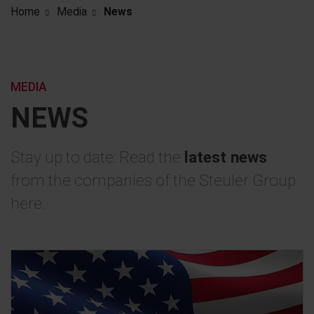
Home
Media
News
MEDIA
NEWS
Stay up to date: Read the
latest news
from the companies of the Steuler Group
here.