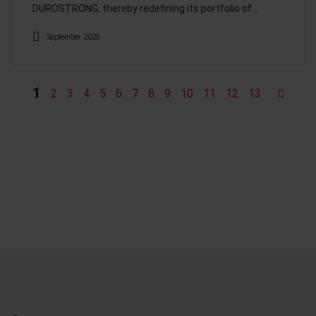
DUROSTRONG, thereby redefining its portfolio of…
September 2025
1
2
3
4
5
6
7
8
9
10
11
12
13