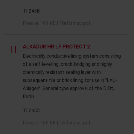
TI 245B
Filesize: 161 KB | Fileformat: pdf
ALKADUR HR LF PROTECT 2
Electrically conductive lining system consisting
of a self-levelling, crack-bridging and highly
chemically resistant sealing layer with
subsequent tile or brick lining for use in "LAU-
Anlagen". General type approval of the DIBt,
Berlin
TI 245C
Filesize: 165 KB | Fileformat: pdf