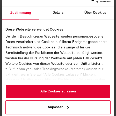
Zustimmung
Details
Über Cookies
Diese Webseite verwendet Cookies
Bei dem Besuch dieser Webseite werden personenbezogene
Daten verarbeitet und Cookies auf Ihrem Endgerät gespeichert.
Technisch notwendige Cookies, die zwingend für die
Bereitstellung der Funktionen der Webseite benötigt werden,
werden bei der Nutzung der Webseite auf jeden Fall gesetzt.
Sulfuric Acid Regeneration (SAR)
Weitere Cookies von dieser Website oder von Drittanbietern,
z.B. für Analyse- oder Trackingzwecke (Matomo) werden nur
aktiviert, wenn Sie auf "Alle Cookies zulassen" klicken.
Möchten Sie dies nicht, klicken Sie bitte auf "Nur notwendige
Cookies verwenden". Mehr dazu (einschließlich der Möglichkeit,
die Einwilligungserklärung zu ändern oder zu widerrufen)
Alle Cookies zulassen
erfahren Sie in unserem
Cookie-Hinweis
(Link im Fuß der
Website) bzw. der
Datenschutzerklärung
.
Anpassen