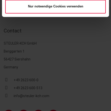
Nur notwendige Cookies verwenden
Contact
STEULER-KCH GmbH
Berggarten 1
56427 Siershahn
Germany
+49 2623 600-0
+49 2623 600-513
info@steuler-kch.com