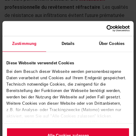
professionnelle du revêtement réfractaire
. Les qualités
de résistance aux infiltrations évitent l’usure prématurée
des revêtements. Les matériaux à base d’andalousite ou
d’argile réfractaire à faible teneur en fer ainsi que les
matériaux non façonnés tels que les masses de coulée et
Zustimmung
Details
Über Cookies
de battage complètent la gamme des matériaux.
Diese Webseite verwendet Cookies
Bei dem Besuch dieser Webseite werden personenbezogene
Daten verarbeitet und Cookies auf Ihrem Endgerät gespeichert.
Technisch notwendige Cookies, die zwingend für die
VOTRE CONTACT
Bereitstellung der Funktionen der Webseite benötigt werden,
werden bei der Nutzung der Webseite auf jeden Fall gesetzt.
Weitere Cookies von dieser Website oder von Drittanbietern,
z.B. für Analyse- oder Trackingzwecke (Matomo) werden nur
aktiviert, wenn Sie auf "Alle Cookies zulassen" klicken.
Möchten Sie dies nicht, klicken Sie bitte auf "Nur notwendige
Cookies verwenden". Mehr dazu (einschließlich der Möglichkeit,
die Einwilligungserklärung zu ändern oder zu widerrufen)
Alle Cookies zulassen