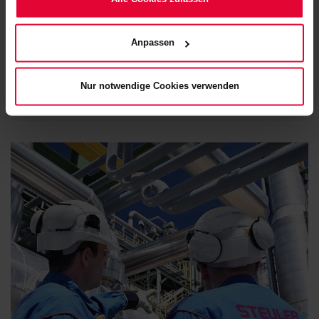
erfahren Sie in unserem
Cookie-Hinweis
(Link im Fuß der
Alban Bunjaku
Website) bzw. der
Datenschutzerklärung
.
Anpassen
+49 2623 600-417
alban.bunjaku@steuler.de
Nur notwendige Cookies verwenden