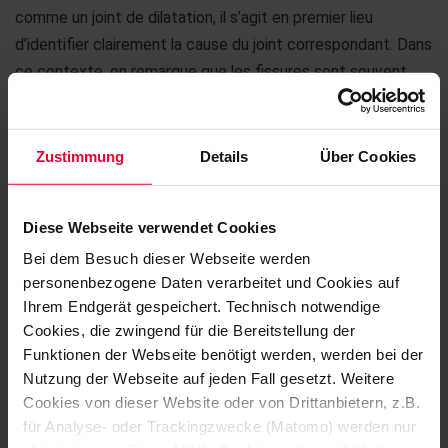
comme un joint de dilatation, il s’agit en premier lieu
d’identifier clairement la cause du joint correspondant. Dans
ce contexte, on remarque que les fissures sont souvent
appelées joints.
Les joints de construction et les fissures de retrait
Zustimmung
Details
Über Cookies
prévus
du point de vue de la technique de construction
peuvent
normalement être rénovés sans problème
. Ils
sont retaillés et nettoyés, préparés mécaniquement pour
Diese Webseite verwendet Cookies
obtenir une résistance à la traction adhésive suffisante,
Bei dem Besuch dieser Webseite werden
puis remplis par adhérence.
personenbezogene Daten verarbeitet und Cookies auf
Ihrem Endgerät gespeichert. Technisch notwendige
Mais les constructions anciennes présentent toutefois
Cookies, die zwingend für die Bereitstellung der
souvent des joints et des fissures dont l’origine n’est pas si
Funktionen der Webseite benötigt werden, werden bei der
Nutzung der Webseite auf jeden Fall gesetzt. Weitere
facile à déterminer. Dans ce cas, il ne suffit pas de choisir
Cookies von dieser Website oder von Drittanbietern, z.B.
simplement un joint à élasticité permanente pour régler le
für Analyse- oder Trackingzwecke (Matomo) werden nur
problème.