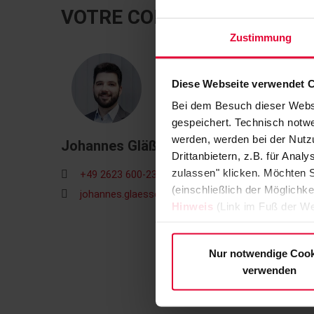
VOTRE CONTACT
Zustimmung
Diese Webseite verwendet 
Bei dem Besuch dieser Webs
gespeichert. Technisch notwe
werden, werden bei der Nutzu
Johannes Gläßer
Drittanbietern, z.B. für Ana
zulassen" klicken. Möchten S
+49 2623 600-233
(einschließlich der Möglichke
johannes.glaesser@steuler.de
Hinweis
(Link im Fuß der We
Nur notwendige Cook
verwenden