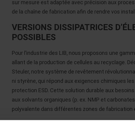
sur mesure est adaptée avec précision aux proces
de la chaîne de fabrication afin de rendre vos insta
VERSIONS DISSIPATRICES D’ÉL
POSSIBLES
Pour l’industrie des LIB, nous proposons une ga
allant de la production de cellules au recyclage. 
Steuler, notre système de revêtement révolutionnai
ni styrène, qui répond aux exigences chimiques les
protection ESD. Cette solution durable aux besoins
aux solvants organiques (p. ex. NMP et carbonates 
polyvalente dans différentes zones de fabrication 
Le produit est bien entendu certifié : OXYDUR iV
de COV du schéma de contrôle AgBB et assure la