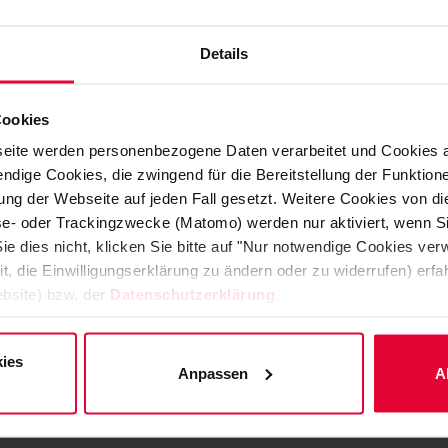
grâce aux homologations générales de construct
Details
La conformité HSE permet une application rapide
sécurité maximales.
Cookies
Les versions à dissipation électrique / ESD emp
eite werden personenbezogene Daten verarbeitet und Cookies 
environnements de production, ce qui s’avère déc
ndige Cookies, die zwingend für die Bereitstellung der Funktion
ng der Webseite auf jeden Fall gesetzt. Weitere Cookies von d
environnement de production.
lyse- oder Trackingzwecke (Matomo) werden nur aktiviert, wenn Si
ie dies nicht, klicken Sie bitte auf "Nur notwendige Cookies ve
Steuler OXYDUR iVE offre une protection contre la c
it, die Einwilligungserklärung zu ändern oder zu widerrufen) er
thermiques et mécaniques, y compris contre les pr
bsite) bzw. der
Datenschutzerklärung
.
génération. Nos spécialistes expérimentés élaboren
différentes exigences de la production de batterie
ies
Anpassen
A
réalisation et garantissent une supervision profes
l’installation clé en main.