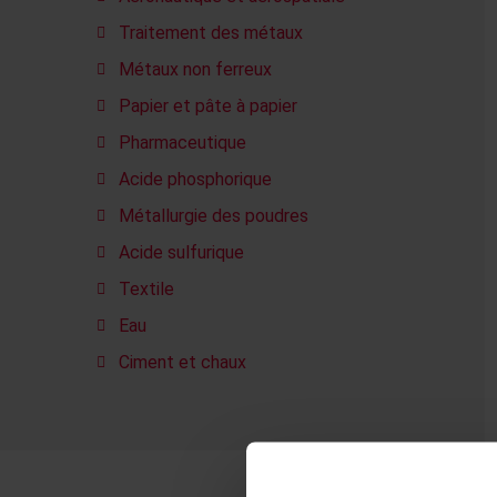
Traitement des métaux
Métaux non ferreux
Papier et pâte à papier
Pharmaceutique
Acide phosphorique
Métallurgie des poudres
Acide sulfurique
Textile
Eau
Ciment et chaux