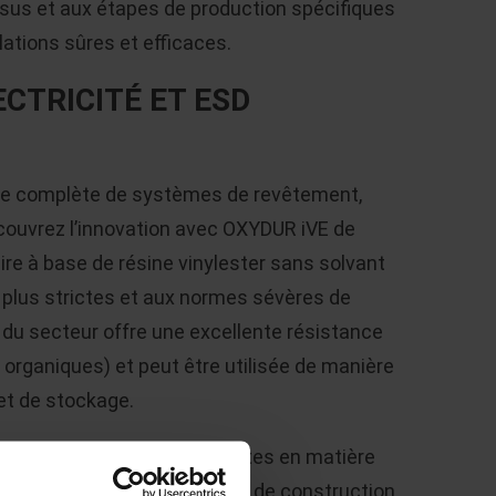
sus et aux étapes de production spécifiques
llations sûres et efficaces.
ECTRICITÉ ET ESD
mme complète de systèmes de revêtement,
Découvrez l’innovation avec OXYDUR iVE de
re à base de résine vinylester sans solvant
 plus strictes et aux normes sévères de
 du secteur offre une excellente résistance
organiques) et peut être utilisée de manière
et de stockage.
E répond aux exigences strictes en matière
 conformité avec les règles de construction