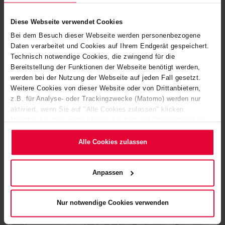
Diese Webseite verwendet Cookies
Bei dem Besuch dieser Webseite werden personenbezogene
Daten verarbeitet und Cookies auf Ihrem Endgerät gespeichert.
Technisch notwendige Cookies, die zwingend für die
Bereitstellung der Funktionen der Webseite benötigt werden,
Adrian Rossi
werden bei der Nutzung der Webseite auf jeden Fall gesetzt.
Weitere Cookies von dieser Website oder von Drittanbietern,
+49 2623 600-234
z.B. für Analyse- oder Trackingzwecke (Matomo) werden nur
Adrian.Rossi@steuler.de
aktiviert, wenn Sie auf "Alle Cookies zulassen" klicken.
Möchten Sie dies nicht, klicken Sie bitte auf "Nur notwendige
Cookies verwenden". Mehr dazu (einschließlich der Möglichkeit,
die Einwilligungserklärung zu ändern oder zu widerrufen)
Alle Cookies zulassen
erfahren Sie in unserem
Cookie-Hinweis
(Link im Fuß der
Website) bzw. der
Datenschutzerklärung
.
Anpassen
Nur notwendige Cookies verwenden