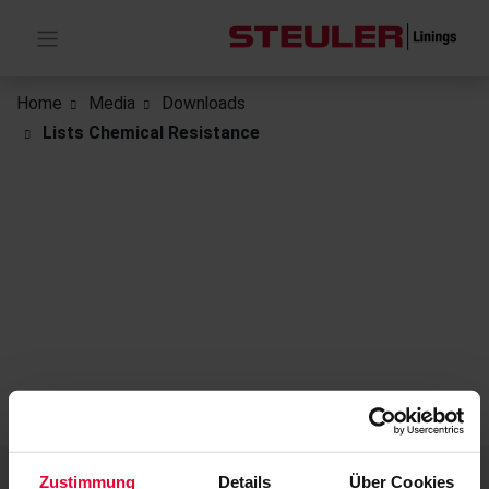
Home
Media
Downloads
Lists Chemical Resistance
Zustimmung
Details
Über Cookies