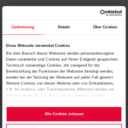
Zustimmung
Details
Über Cookies
Diese Webseite verwendet Cookies
Bei dem Besuch dieser Webseite werden personenbezogene
Daten verarbeitet und Cookies auf Ihrem Endgerät gespeichert.
Contact
Technisch notwendige Cookies, die zwingend für die
Bereitstellung der Funktionen der Webseite benötigt werden,
STEULER-KCH GmbH
werden bei der Nutzung der Webseite auf jeden Fall gesetzt.
Weitere Cookies von dieser Website oder von Drittanbietern,
Berggarten 1
z.B. für Analyse- oder Trackingzwecke (Matomo) werden nur
56427 Siershahn
aktiviert, wenn Sie auf "Alle Cookies zulassen" klicken.
Möchten Sie dies nicht, klicken Sie bitte auf "Nur notwendige
Germany
Cookies verwenden". Mehr dazu (einschließlich der Möglichkeit,
die Einwilligungserklärung zu ändern oder zu widerrufen)
Alle Cookies zulassen
+49 2623 600-0
erfahren Sie in unserem
Cookie-Hinweis
(Link im Fuß der
Website) bzw. der
Datenschutzerklärung
.
+49 2623 600-513