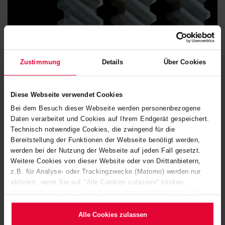
Zustimmung
Details
Über Cookies
Refractory anchoring systems
Diese Webseite verwendet Cookies
Bei dem Besuch dieser Webseite werden personenbezogene
Daten verarbeitet und Cookies auf Ihrem Endgerät gespeichert.
Technisch notwendige Cookies, die zwingend für die
Bereitstellung der Funktionen der Webseite benötigt werden,
werden bei der Nutzung der Webseite auf jeden Fall gesetzt.
Weitere Cookies von dieser Website oder von Drittanbietern,
z.B. für Analyse- oder Trackingzwecke (Matomo) werden nur
aktiviert, wenn Sie auf "Alle Cookies zulassen" klicken.
Möchten Sie dies nicht, klicken Sie bitte auf "Nur notwendige
Cookies verwenden". Mehr dazu (einschließlich der Möglichkeit,
die Einwilligungserklärung zu ändern oder zu widerrufen)
Alle Cookies zulassen
erfahren Sie in unserem
Cookie-Hinweis
(Link im Fuß der