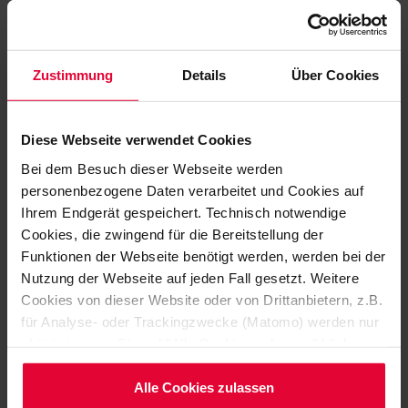
Zustimmung
Details
Über Cookies
Diese Webseite verwendet Cookies
Bei dem Besuch dieser Webseite werden
personenbezogene Daten verarbeitet und Cookies auf
Ihrem Endgerät gespeichert. Technisch notwendige
Cookies, die zwingend für die Bereitstellung der
Funktionen der Webseite benötigt werden, werden bei der
Nutzung der Webseite auf jeden Fall gesetzt. Weitere
Cookies von dieser Website oder von Drittanbietern, z.B.
für Analyse- oder Trackingzwecke (Matomo) werden nur
aktiviert, wenn Sie auf "Alle Cookies zulassen" klicken.
Our services at a glance
Möchten Sie dies nicht, klicken Sie bitte auf "Nur
notwendige Cookies verwenden". Mehr dazu
Alle Cookies zulassen
Development, consulting, design, manufacturing, project