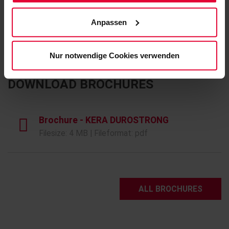
(einschließlich der Möglichkeit, die Einwilligungserklärung
management, installation and supervision - Steuler Linings
zu ändern oder zu widerrufen) erfahren Sie in
offers everything from a single source.
Anpassen
unserem
Cookie-Hinweis
(Link im Fuß der Website)
bzw. der
Datenschutzerklärung
.
Nur notwendige Cookies verwenden
DOWNLOAD BROCHURES
Brochure - KERA DUROSTRONG
Filesize: 4 MB | Fileformat: pdf
ALL BROCHURES