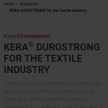
Home
Application
KERA DUROSTRONG for the textile industry
PLASTICS ENGINEERING
®
KERA
DUROSTRONG
FOR THE TEXTILE
INDUSTRY
The material can be reinforced with glass
and/or carbon fibres as well as special
fillers and offers excellent chemical
resistance to numerous chemicals, and in