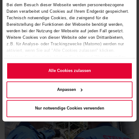
Bei dem Besuch dieser Webseite werden personenbezogene
Alban Bunjaku
Daten verarbeitet und Cookies auf Ihrem Endgerät gespeichert.
Technisch notwendige Cookies, die zwingend für die
+49 2623 600-417
Bereitstellung der Funktionen der Webseite benötigt werden,
alban.bunjaku@steuler.de
werden bei der Nutzung der Webseite auf jeden Fall gesetzt.
Weitere Cookies von dieser Website oder von Drittanbietern,
z.B. für Analyse- oder Trackingzwecke (Matomo) werden nur
aktiviert, wenn Sie auf "Alle Cookies zulassen" klicken.
Möchten Sie dies nicht, klicken Sie bitte auf "Nur notwendige
Cookies verwenden". Mehr dazu (einschließlich der Möglichkeit,
die Einwilligungserklärung zu ändern oder zu widerrufen)
Alle Cookies zulassen
erfahren Sie in unserem
Cookie-Hinweis
(Link im Fuß der
Website) bzw. der
Datenschutzerklärung
.
Anpassen
Nur notwendige Cookies verwenden