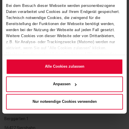
Bei dem Besuch dieser Webseite werden personenbezogene
Safetyflyer Mogendorf
Daten verarbeitet und Cookies auf Ihrem Endgerät gespeichert.
Technisch notwendige Cookies, die zwingend für die
Filesize: 715 KB | Fileformat: pdf
Bereitstellung der Funktionen der Webseite benötigt werden,
werden bei der Nutzung der Webseite auf jeden Fall gesetzt.
Weitere Cookies von dieser Website oder von Drittanbietern,
z.B. für Analyse- oder Trackingzwecke (Matomo) werden nur
aktiviert, wenn Sie auf "Alle Cookies zulassen" klicken.
Möchten Sie dies nicht, klicken Sie bitte auf "Nur notwendige
Cookies verwenden". Mehr dazu (einschließlich der Möglichkeit,
die Einwilligungserklärung zu ändern oder zu widerrufen)
Alle Cookies zulassen
erfahren Sie in unserem
Cookie-Hinweis
(Link im Fuß der
Website) bzw. der
Datenschutzerklärung
.
Anpassen
Contact
Nur notwendige Cookies verwenden
STEULER-KCH GmbH
Berggarten 1
56427 Siershahn