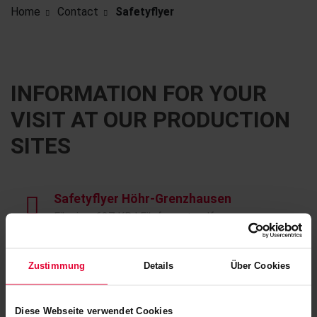
Home
Contact
Safetyflyer
INFORMATION FOR YOUR
VISIT AT OUR PRODUCTION
SITES
Safetyflyer Höhr-Grenzhausen
Filesize: 687 KB | Fileformat: pdf
Zustimmung
Details
Über Cookies
Safetyflyer Siershahn
Filesize: 706 KB | Fileformat: pdf
Diese Webseite verwendet Cookies