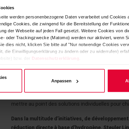
CONDUITE DE GAZ DE RÉDUCTION
Cookies
BACS D’ALIMENTATION
eite werden personenbezogene Daten verarbeitet und Cookies 
ndige Cookies, die zwingend für die Bereitstellung der Funktion
FOUR DE FUSION DRI
ng der Webseite auf jeden Fall gesetzt. Weitere Cookies von d
RÉFORMEUR
lyse- oder Trackingzwecke (Matomo) werden nur aktiviert, wenn Si
ie dies nicht, klicken Sie bitte auf "Nur notwendige Cookies ve
it, die Einwilligungserklärung zu ändern oder zu widerrufen) er
bsite) bzw. der
Datenschutzerklärung
.
NOUS SOMMES UN PARTENAIR
LES PROCESSUS DE RÉDUCTION
ies
Anpassen
A
Notre équipe technico-commerciale est l’interface e
l’installation DRI et
l’équipe de développement et d’
mettre au point des solutions individuelles pour ch
Dans la multitude d’initiatives, de développements
réduction directe à base d’hydrogène, Steuler Li