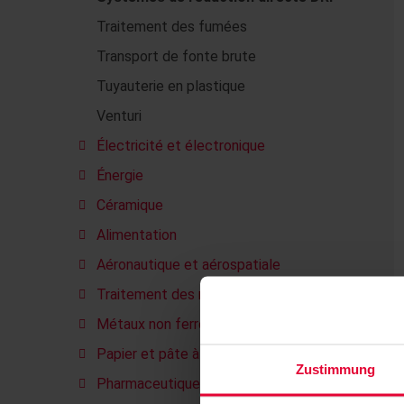
Traitement des fumées
Transport de fonte brute
Tuyauterie en plastique
Venturi
Électricité et électronique
Énergie
Céramique
Alimentation
Aéronautique et aérospatiale
Traitement des métaux
Métaux non ferreux
Papier et pâte à papier
Zustimmung
Pharmaceutique