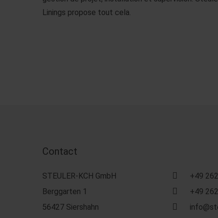
Linings propose tout cela.
Contact
STEULER-KCH GmbH
+49 262
Berggarten 1
+49 262
56427 Siershahn
info@st