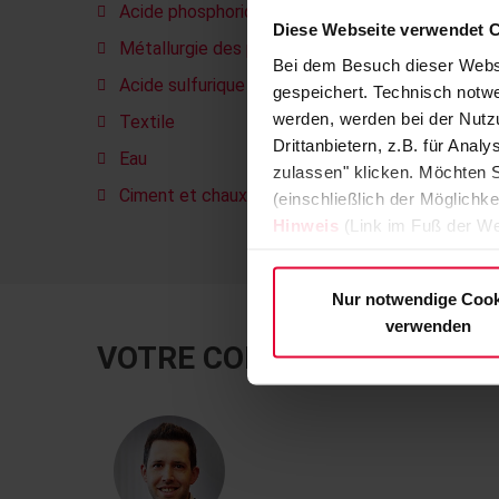
Acide phosphorique
Diese Webseite verwendet 
Métallurgie des poudres
Bei dem Besuch dieser Webs
Acide sulfurique
gespeichert. Technisch notwe
werden, werden bei der Nutzu
Textile
Drittanbietern, z.B. für Ana
Eau
zulassen" klicken. Möchten S
Ciment et chaux
(einschließlich der Möglichke
Hinweis
(Link im Fuß der We
Nur notwendige Cook
verwenden
VOTRE CONTACT