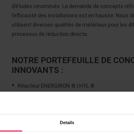
d’études renommés. La demande de concepts réfra
l’efficacité des installations est en hausse. Nous d
utilisent diverses qualités de matériaux pour les d
processus de réduction directe.
NOTRE PORTEFEUILLE DE CON
INNOVANTS :
Réacteur ENERGIRON ® | HYL ®
Réacteur MIDREX ®
RÉDUCTION PAR FUSION COREX ®
RÉACTEUR À LIT FLUIDISÉ DRI
Details