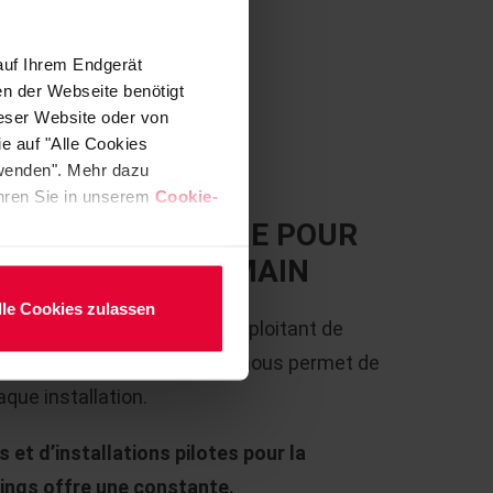
auf Ihrem Endgerät
en der Webseite benötigt
ieser Website oder von
e auf "Alle Cookies
rwenden". Mehr dazu
fahren Sie in unserem
Cookie-
E TECHNOLOGIQUE POUR
 DIRECTE DE DEMAIN
lle Cookies zulassen
ntre le constructeur ou l’exploitant de
ingénierie
de Steuler, ce qui nous permet de
aque installation.
 et d’installations pilotes pour la
nings offre une constante.